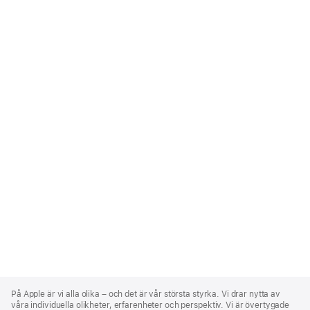
Apple
Footer
På Apple är vi alla olika – och det är vår största styrka. Vi drar nytta av
våra individuella olikheter, erfarenheter och perspektiv. Vi är övertygade