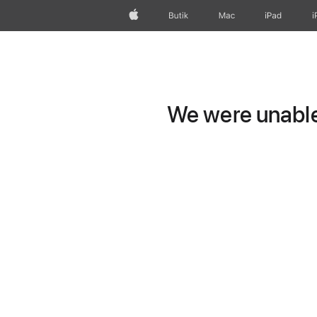
Apple
Butik
Mac
iPad
i
We were unable 