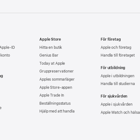
Apple Store
För företag
 Apple-ID
Hitta en butik
Apple och företag
-konto
Genius Bar
Handla till företaget
Today at Apple
För utbildning
Gruppreservationer
ng
Apple i utbildningen
Apples sommarläger
Handla till studierna
Apple Store-appen
Apple Trade In
För sjukvården
Beställningsstatus
Apple i sjukvården
e
Hjälp med att handla
Apple Watch och hälsa