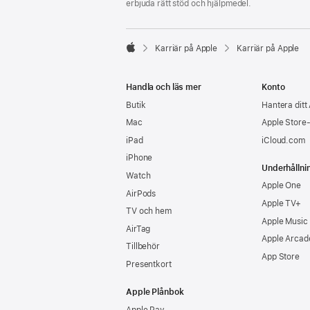
erbjuda rätt stöd och hjälpmedel.

Karriär på Apple
Karriär på Apple
Apple
Handla och läs mer
Konto
Butik
Hantera ditt
Mac
Apple Store
iPad
iCloud.com
iPhone
Underhållni
Watch
Apple One
AirPods
Apple TV+
TV och hem
Apple Music
AirTag
Apple Arcad
Tillbehör
App Store
Presentkort
Apple Plånbok
Apple Pay