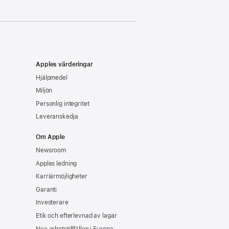
Apples värderingar
Hjälpmedel
Miljön
Personlig integritet
Leveranskedja
Om Apple
Newsroom
Apples ledning
Karriärmöjligheter
Garanti
Investerare
Etik och efterlevnad av lagar
Nya arbetstillfällen i Europa