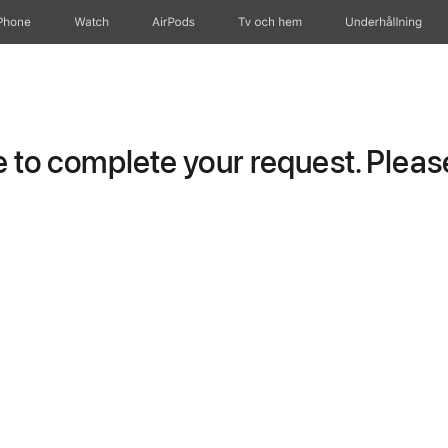
Phone
Watch
AirPods
Tv och hem
Underhållning
to complete your request. Please 