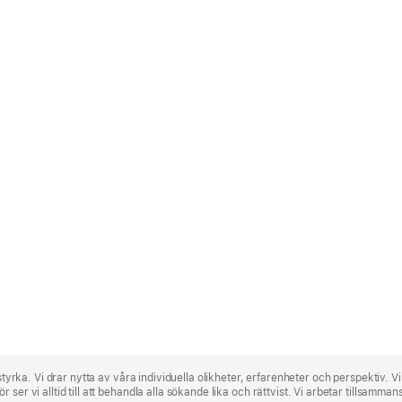
 styrka. Vi drar nytta av våra individuella olikheter, erfarenheter och perspektiv. V
ser vi alltid till att behandla alla sökande lika och rättvist. Vi arbetar tillsamma