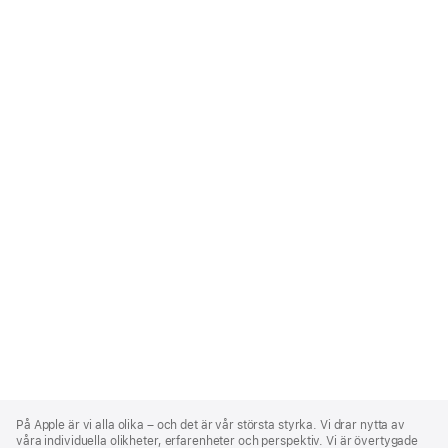
Apple
Footer
På Apple är vi alla olika – och det är vår största styrka. Vi drar nytta av
våra individuella olikheter, erfarenheter och perspektiv. Vi är övertygade