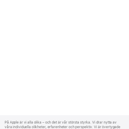
Apple
Footer
På Apple är vi alla olika – och det är vår största styrka. Vi drar nytta av
våra individuella olikheter, erfarenheter och perspektiv. Vi är övertygade