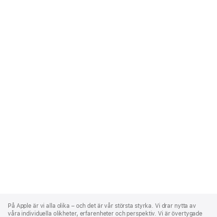
Apple
Footer
På Apple är vi alla olika – och det är vår största styrka. Vi drar nytta av
våra individuella olikheter, erfarenheter och perspektiv. Vi är övertygade