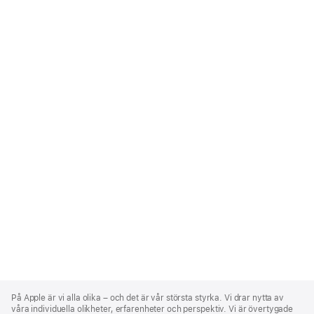
Apple
Footer
På Apple är vi alla olika – och det är vår största styrka. Vi drar nytta av
våra individuella olikheter, erfarenheter och perspektiv. Vi är övertygade