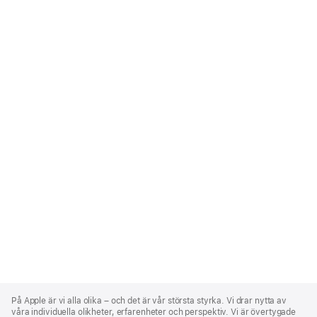
Apple
Footer
På Apple är vi alla olika – och det är vår största styrka. Vi drar nytta av
våra individuella olikheter, erfarenheter och perspektiv. Vi är övertygade