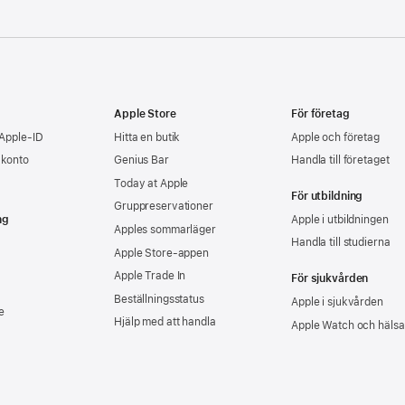
Apple Store
För företag
 Apple-ID
Hitta en butik
Apple och företag
-konto
Genius Bar
Handla till företaget
Today at Apple
För utbildning
Gruppreservationer
ng
Apple i utbildningen
Apples sommarläger
Handla till studierna
Apple Store-appen
Apple Trade In
För sjukvården
Beställningsstatus
Apple i sjukvården
e
Hjälp med att handla
Apple Watch och hälsa