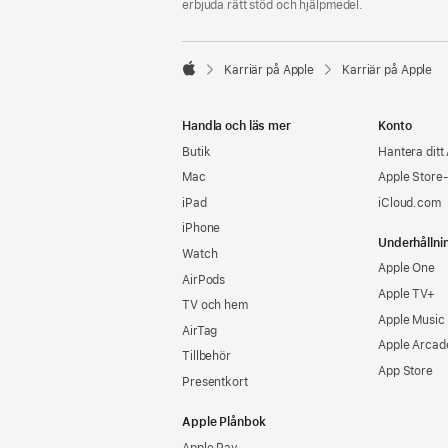
erbjuda rätt stöd och hjälpmedel.

Karriär på Apple
Karriär på Apple
Apple
Handla och läs mer
Konto
Butik
Hantera ditt
Mac
Apple Store
iPad
iCloud.com
iPhone
Underhållni
Watch
Apple One
AirPods
Apple TV+
TV och hem
Apple Music
AirTag
Apple Arcad
Tillbehör
App Store
Presentkort
Apple Plånbok
Apple Pay