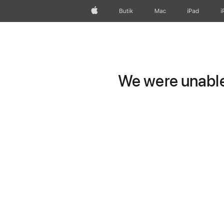
Apple
Butik
Mac
iPad
i
We were unable 