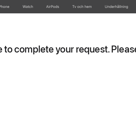
Phone
Watch
AirPods
Tv och hem
Underhållning
to complete your request. Please 