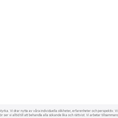
 styrka. Vi drar nytta av våra individuella olikheter, erfarenheter och perspektiv. V
ser vi alltid till att behandla alla sökande lika och rättvist. Vi arbetar tillsamma