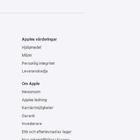
Apples värderingar
Hjälpmedel
Miljön
Personlig integritet
Leveranskedja
Om Apple
Newsroom
Apples ledning
Karriärmöjligheter
Garanti
Investerare
Etik och efterlevnad av lagar
Nya arbetstillfällen i Europa