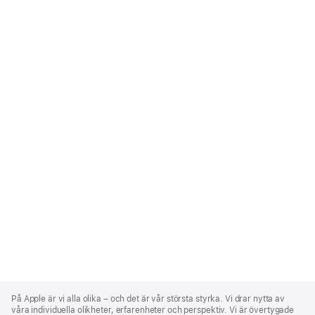
Apple
Footer
På Apple är vi alla olika – och det är vår största styrka. Vi drar nytta av
våra individuella olikheter, erfarenheter och perspektiv. Vi är övertygade