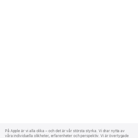
Apple
Footer
På Apple är vi alla olika – och det är vår största styrka. Vi drar nytta av
våra individuella olikheter, erfarenheter och perspektiv. Vi är övertygade