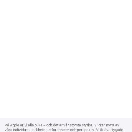
Apple
Footer
På Apple är vi alla olika – och det är vår största styrka. Vi drar nytta av
våra individuella olikheter, erfarenheter och perspektiv. Vi är övertygade