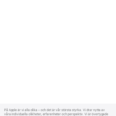
Apple
Footer
På Apple är vi alla olika – och det är vår största styrka. Vi drar nytta av
våra individuella olikheter, erfarenheter och perspektiv. Vi är övertygade