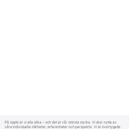
Apple
Footer
På Apple är vi alla olika – och det är vår största styrka. Vi drar nytta av
våra individuella olikheter, erfarenheter och perspektiv. Vi är övertygade