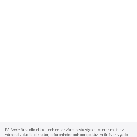
Apple
Footer
På Apple är vi alla olika – och det är vår största styrka. Vi drar nytta av
våra individuella olikheter, erfarenheter och perspektiv. Vi är övertygade