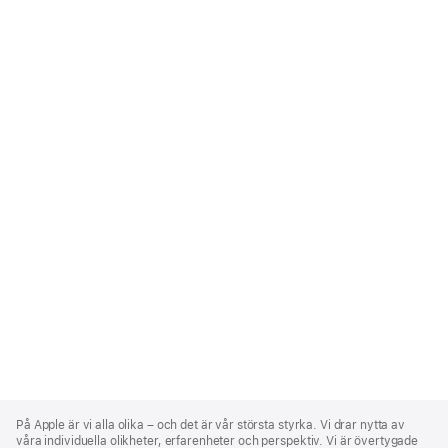
Apple
Footer
På Apple är vi alla olika – och det är vår största styrka. Vi drar nytta av
våra individuella olikheter, erfarenheter och perspektiv. Vi är övertygade