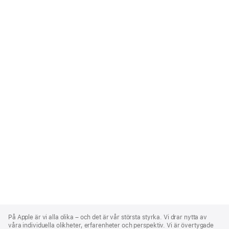
Apple
Footer
På Apple är vi alla olika – och det är vår största styrka. Vi drar nytta av
våra individuella olikheter, erfarenheter och perspektiv. Vi är övertygade