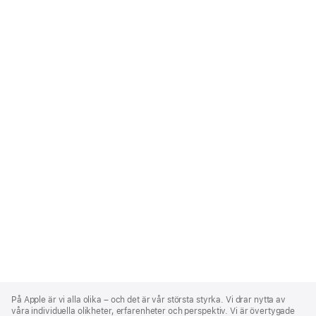
Apple
Footer
På Apple är vi alla olika – och det är vår största styrka. Vi drar nytta av
våra individuella olikheter, erfarenheter och perspektiv. Vi är övertygade