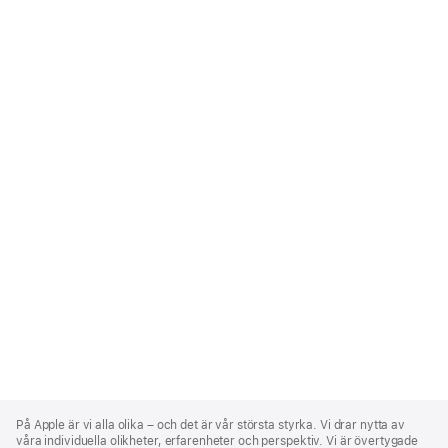
Apple
Footer
På Apple är vi alla olika – och det är vår största styrka. Vi drar nytta av
våra individuella olikheter, erfarenheter och perspektiv. Vi är övertygade