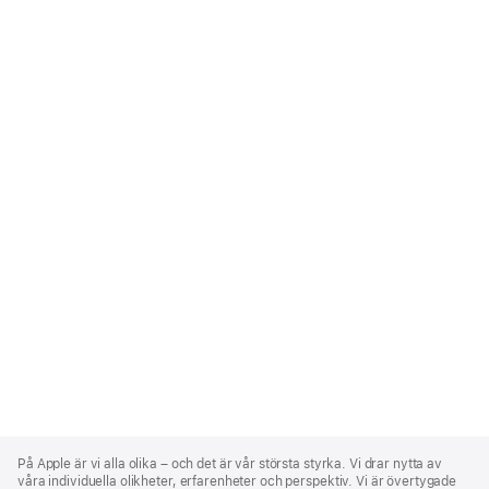
Apple
Footer
På Apple är vi alla olika – och det är vår största styrka. Vi drar nytta av
våra individuella olikheter, erfarenheter och perspektiv. Vi är övertygade