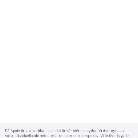
Apple
Footer
På Apple är vi alla olika – och det är vår största styrka. Vi drar nytta av
våra individuella olikheter, erfarenheter och perspektiv. Vi är övertygade