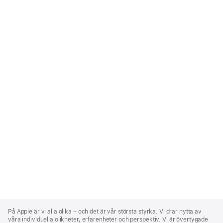
Apple
Footer
På Apple är vi alla olika – och det är vår största styrka. Vi drar nytta av
våra individuella olikheter, erfarenheter och perspektiv. Vi är övertygade