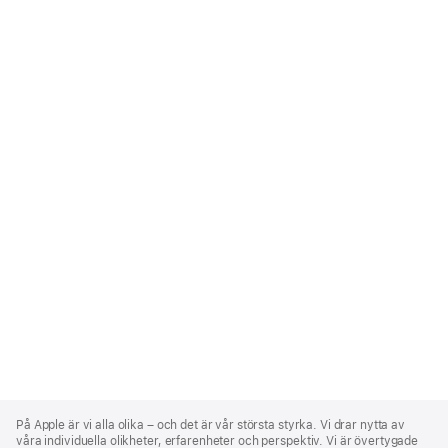
Apple
Footer
På Apple är vi alla olika – och det är vår största styrka. Vi drar nytta av
våra individuella olikheter, erfarenheter och perspektiv. Vi är övertygade