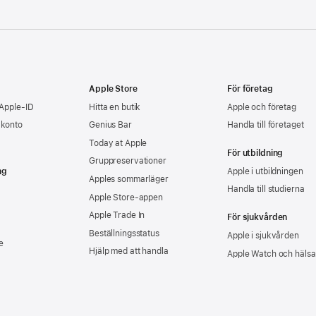
Apple Store
För företag
 Apple-ID
Hitta en butik
Apple och företag
-konto
Genius Bar
Handla till företaget
Today at Apple
För utbildning
Gruppreservationer
ng
Apple i utbildningen
Apples sommarläger
Handla till studierna
Apple Store-appen
Apple Trade In
För sjukvården
Beställningsstatus
Apple i sjukvården
e
Hjälp med att handla
Apple Watch och hälsa