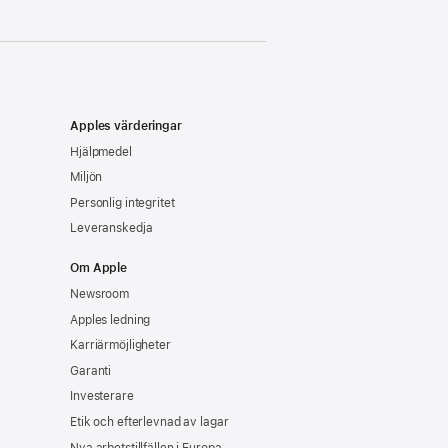
Apples värderingar
Hjälpmedel
Miljön
Personlig integritet
Leveranskedja
Om Apple
Newsroom
Apples ledning
Karriärmöjligheter
Garanti
Investerare
Etik och efterlevnad av lagar
Nya arbetstillfällen i Europa