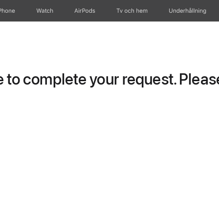
Phone
Watch
AirPods
Tv och hem
Underhållning
to complete your request. Please 