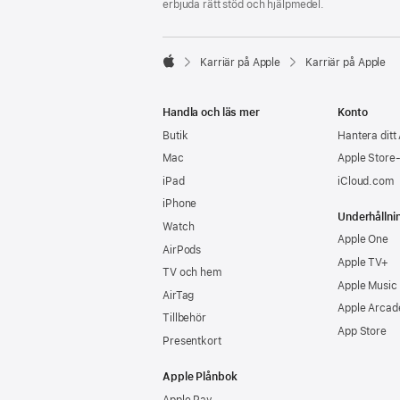
erbjuda rätt stöd och hjälpmedel.

Karriär på Apple
Karriär på Apple
Apple
Handla och läs mer
Konto
Butik
Hantera ditt
Mac
Apple Store
iPad
iCloud.com
iPhone
Underhållni
Watch
Apple One
AirPods
Apple TV+
TV och hem
Apple Music
AirTag
Apple Arcad
Tillbehör
App Store
Presentkort
Apple Plånbok
Apple Pay