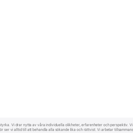
 styrka. Vi drar nytta av våra individuella olikheter, erfarenheter och perspektiv. V
ser vi alltid till att behandla alla sökande lika och rättvist. Vi arbetar tillsamma