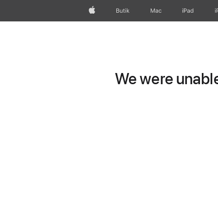
Apple
Butik
Mac
iPad
i
We were unable 