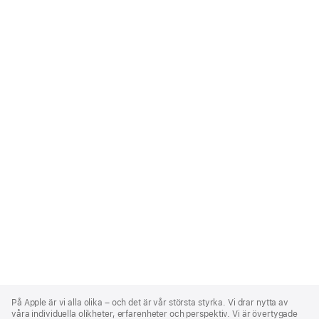
Apple
Footer
På Apple är vi alla olika – och det är vår största styrka. Vi drar nytta av
våra individuella olikheter, erfarenheter och perspektiv. Vi är övertygade