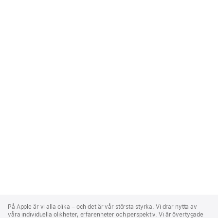
Apple
Footer
På Apple är vi alla olika – och det är vår största styrka. Vi drar nytta av
våra individuella olikheter, erfarenheter och perspektiv. Vi är övertygade