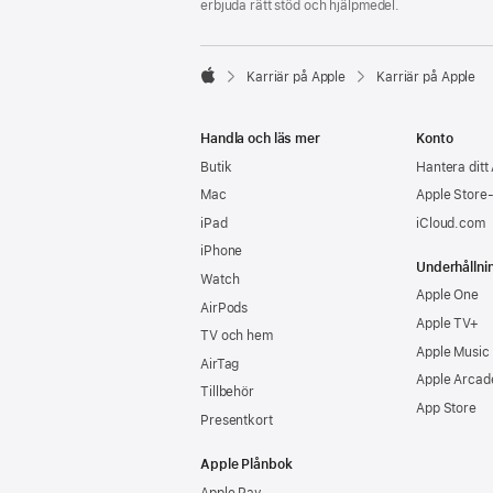
erbjuda rätt stöd och hjälpmedel.

Karriär på Apple
Karriär på Apple
Apple
Handla och läs mer
Konto
Butik
Hantera ditt
Mac
Apple Store
iPad
iCloud.com
iPhone
Underhållni
Watch
Apple One
AirPods
Apple TV+
TV och hem
Apple Music
AirTag
Apple Arcad
Tillbehör
App Store
Presentkort
Apple Plånbok
Apple Pay