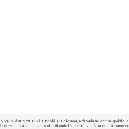
 styrka. Vi drar nytta av våra individuella olikheter, erfarenheter och perspektiv. V
ser vi alltid till att behandla alla sökande lika och rättvist. Vi arbetar tillsamma