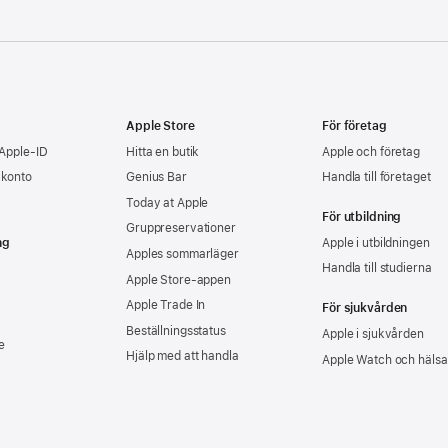
Apple Store
För företag
 Apple-ID
Hitta en butik
Apple och företag
-konto
Genius Bar
Handla till företaget
Today at Apple
För utbildning
Gruppreservationer
ng
Apple i utbildningen
Apples sommarläger
Handla till studierna
Apple Store-appen
Apple Trade In
För sjukvården
Beställningsstatus
Apple i sjukvården
e
Hjälp med att handla
Apple Watch och hälsa