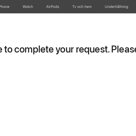
Phone
Watch
AirPods
Tv och hem
Underhållning
to complete your request. Please 