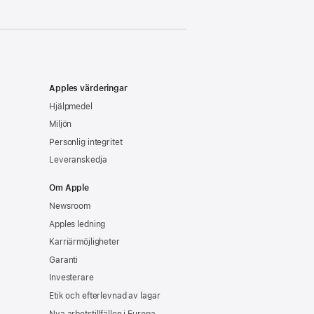
Apples värderingar
Hjälpmedel
Miljön
Personlig integritet
Leveranskedja
Om Apple
Newsroom
Apples ledning
Karriärmöjligheter
Garanti
Investerare
Etik och efterlevnad av lagar
Nya arbetstillfällen i Europa