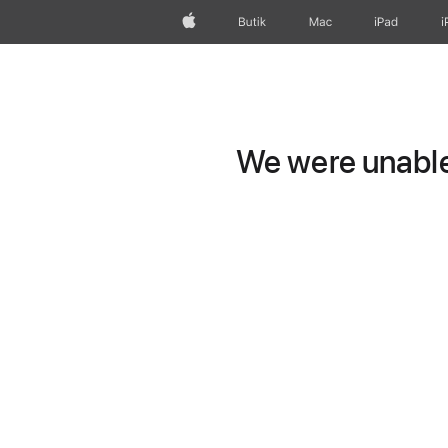
Apple
Butik
Mac
iPad
i
We were unable 