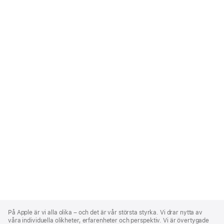
Apple
Footer
På Apple är vi alla olika – och det är vår största styrka. Vi drar nytta av
våra individuella olikheter, erfarenheter och perspektiv. Vi är övertygade