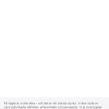
Apple
Footer
På Apple är vi alla olika – och det är vår största styrka. Vi drar nytta av
våra individuella olikheter, erfarenheter och perspektiv. Vi är övertygade