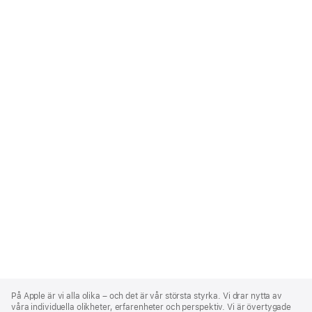
Apple
Footer
På Apple är vi alla olika – och det är vår största styrka. Vi drar nytta av
våra individuella olikheter, erfarenheter och perspektiv. Vi är övertygade