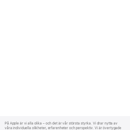
Apple
Footer
På Apple är vi alla olika – och det är vår största styrka. Vi drar nytta av
våra individuella olikheter, erfarenheter och perspektiv. Vi är övertygade