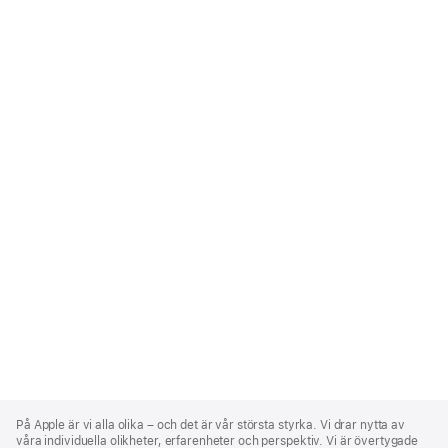
Apple
Footer
På Apple är vi alla olika – och det är vår största styrka. Vi drar nytta av
våra individuella olikheter, erfarenheter och perspektiv. Vi är övertygade