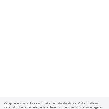
Apple
Footer
På Apple är vi alla olika – och det är vår största styrka. Vi drar nytta av
våra individuella olikheter, erfarenheter och perspektiv. Vi är övertygade