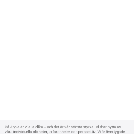
Apple
Footer
På Apple är vi alla olika – och det är vår största styrka. Vi drar nytta av
våra individuella olikheter, erfarenheter och perspektiv. Vi är övertygade