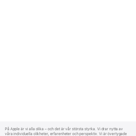
Apple
Footer
På Apple är vi alla olika – och det är vår största styrka. Vi drar nytta av
våra individuella olikheter, erfarenheter och perspektiv. Vi är övertygade