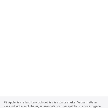
Apple
Footer
På Apple är vi alla olika – och det är vår största styrka. Vi drar nytta av
våra individuella olikheter, erfarenheter och perspektiv. Vi är övertygade