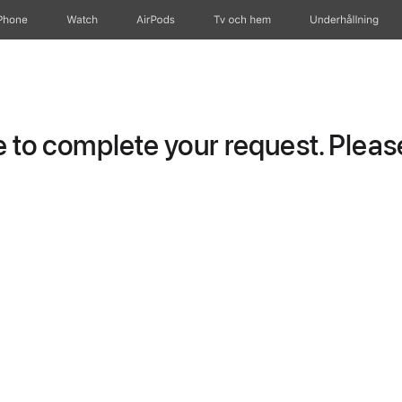
Phone
Watch
AirPods
Tv och hem
Underhållning
to complete your request. Please 