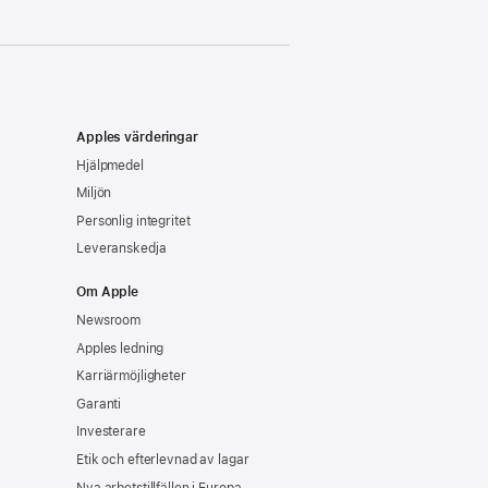
Apples värderingar
Hjälpmedel
Miljön
Personlig integritet
Leveranskedja
Om Apple
Newsroom
Apples ledning
Karriärmöjligheter
Garanti
Investerare
Etik och efterlevnad av lagar
Nya arbetstillfällen i Europa