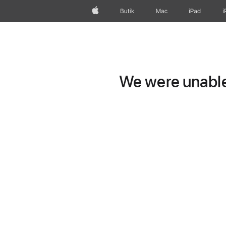
Apple
Butik
Mac
iPad
i
We were unable 