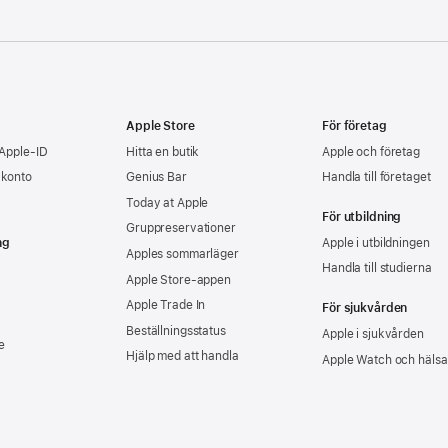
Apple Store
För företag
 Apple-ID
Hitta en butik
Apple och företag
-konto
Genius Bar
Handla till företaget
Today at Apple
För utbildning
Gruppreservationer
ng
Apple i utbildningen
Apples sommarläger
Handla till studierna
Apple Store-appen
Apple Trade In
För sjukvården
Beställningsstatus
Apple i sjukvården
e
Hjälp med att handla
Apple Watch och hälsa