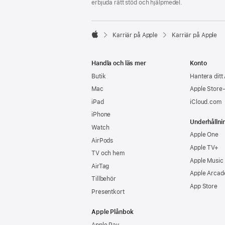
erbjuda rätt stöd och hjälpmedel.

Karriär på Apple
Karriär på Apple
Apple
Handla och läs mer
Konto
Butik
Hantera ditt
Mac
Apple Store
iPad
iCloud.com
iPhone
Underhållni
Watch
Apple One
AirPods
Apple TV+
TV och hem
Apple Music
AirTag
Apple Arcad
Tillbehör
App Store
Presentkort
Apple Plånbok
Apple Pay