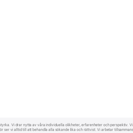
 styrka. Vi drar nytta av våra individuella olikheter, erfarenheter och perspektiv. V
ser vi alltid till att behandla alla sökande lika och rättvist. Vi arbetar tillsamma