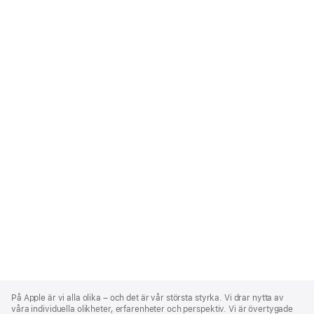
Apple
Footer
På Apple är vi alla olika – och det är vår största styrka. Vi drar nytta av
våra individuella olikheter, erfarenheter och perspektiv. Vi är övertygade