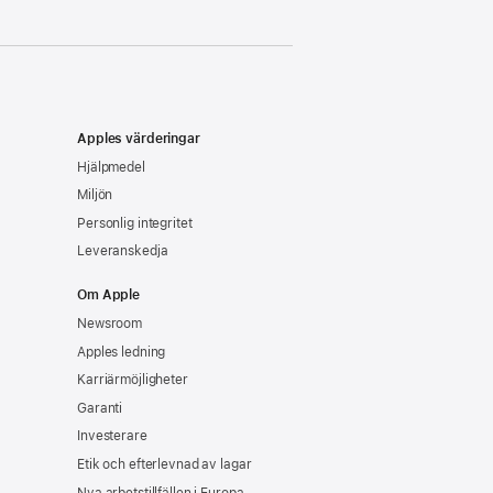
Apples värderingar
Hjälpmedel
Miljön
Personlig integritet
Leveranskedja
Om Apple
Newsroom
Apples ledning
Karriärmöjligheter
Garanti
Investerare
Etik och efterlevnad av lagar
Nya arbetstillfällen i Europa