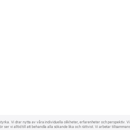
 styrka. Vi drar nytta av våra individuella olikheter, erfarenheter och perspektiv. V
ser vi alltid till att behandla alla sökande lika och rättvist. Vi arbetar tillsamma