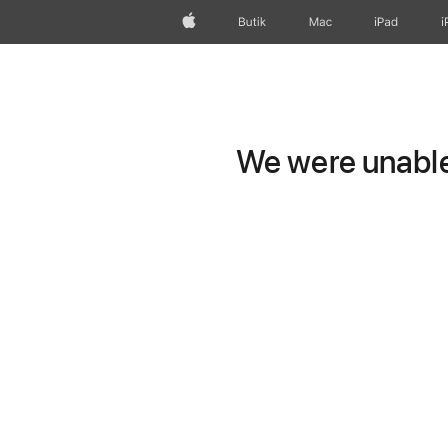
Apple
Butik
Mac
iPad
i
We were unable 