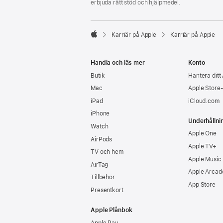
erbjuda rätt stöd och hjälpmedel.

Karriär på Apple
Karriär på Apple
Apple
Handla och läs mer
Konto
Butik
Hantera ditt
Mac
Apple Store
iPad
iCloud.com
iPhone
Underhållni
Watch
Apple One
AirPods
Apple TV+
TV och hem
Apple Music
AirTag
Apple Arcad
Tillbehör
App Store
Presentkort
Apple Plånbok
Apple Pay