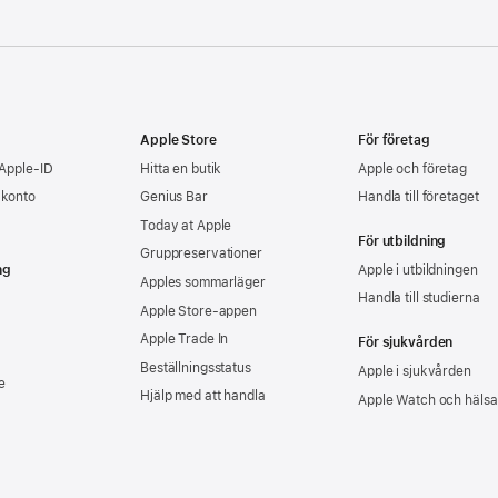
Apple Store
För företag
 Apple-ID
Hitta en butik
Apple och företag
-konto
Genius Bar
Handla till företaget
Today at Apple
För utbildning
Gruppreservationer
ng
Apple i utbildningen
Apples sommarläger
Handla till studierna
Apple Store-appen
Apple Trade In
För sjukvården
Beställningsstatus
Apple i sjukvården
e
Hjälp med att handla
Apple Watch och hälsa