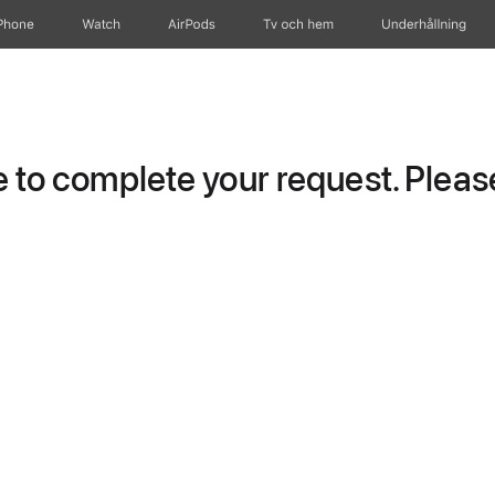
Phone
Watch
AirPods
Tv och hem
Underhållning
to complete your request. Please 