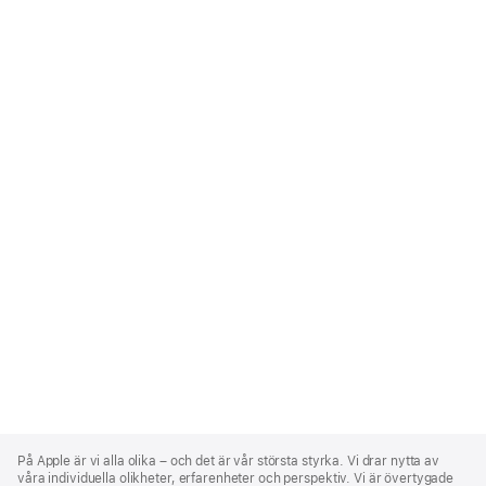
Apple
Footer
På Apple är vi alla olika – och det är vår största styrka. Vi drar nytta av
våra individuella olikheter, erfarenheter och perspektiv. Vi är övertygade