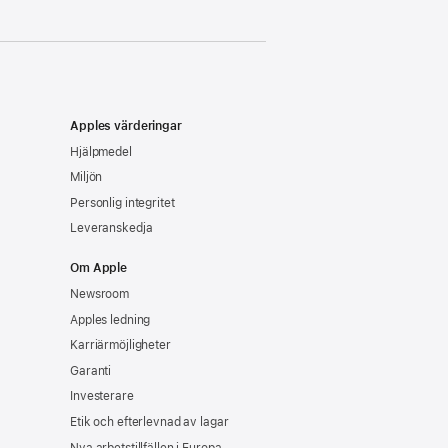
Apples värderingar
Hjälpmedel
Miljön
Personlig integritet
Leveranskedja
Om Apple
Newsroom
Apples ledning
Karriärmöjligheter
Garanti
Investerare
Etik och efterlevnad av lagar
Nya arbetstillfällen i Europa