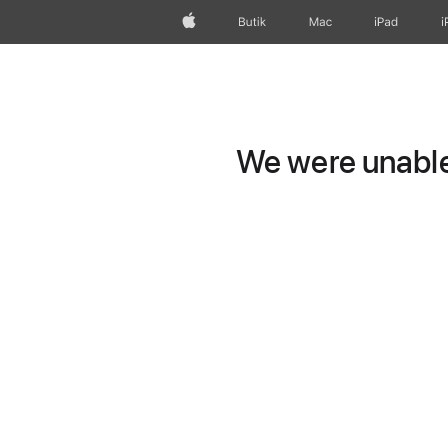
Apple
Butik
Mac
iPad
i
We were unable 