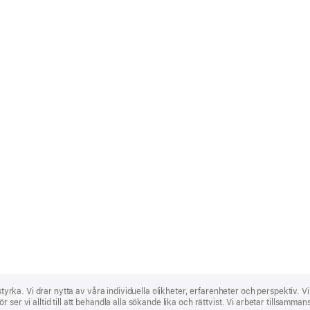
 styrka. Vi drar nytta av våra individuella olikheter, erfarenheter och perspektiv. V
ser vi alltid till att behandla alla sökande lika och rättvist. Vi arbetar tillsamma