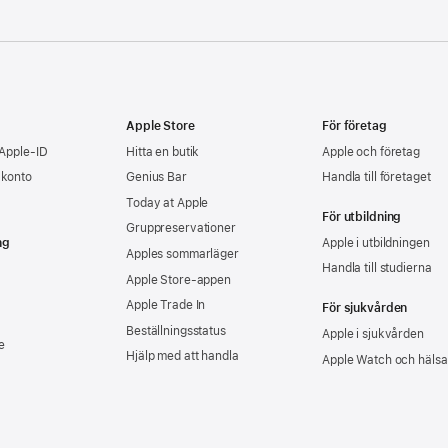
Apple Store
För företag
 Apple-ID
Hitta en butik
Apple och företag
-konto
Genius Bar
Handla till företaget
Today at Apple
För utbildning
Gruppreservationer
ng
Apple i utbildningen
Apples sommarläger
Handla till studierna
Apple Store-appen
Apple Trade In
För sjukvården
Beställningsstatus
Apple i sjukvården
e
Hjälp med att handla
Apple Watch och hälsa