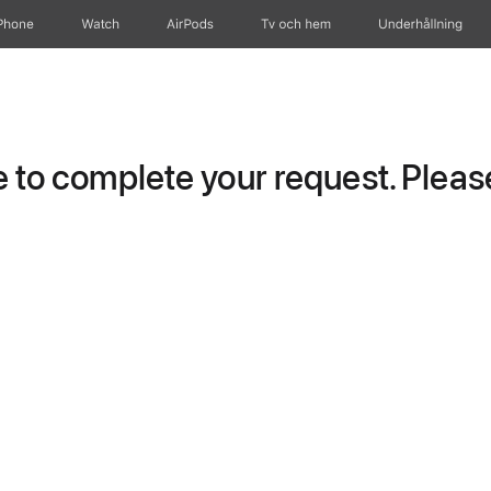
Phone
Watch
AirPods
Tv och hem
Underhållning
to complete your request. Please 