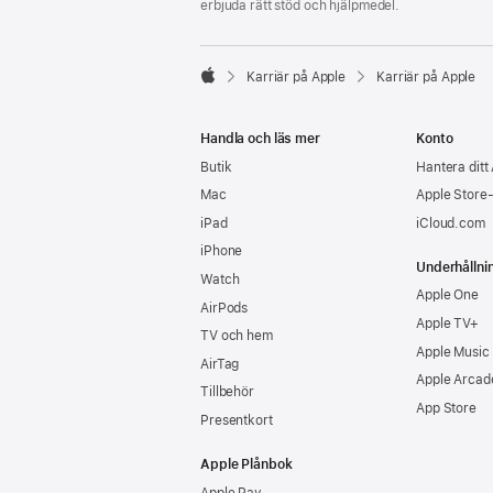
erbjuda rätt stöd och hjälpmedel.

Karriär på Apple
Karriär på Apple
Apple
Handla och läs mer
Konto
Butik
Hantera ditt
Mac
Apple Store
iPad
iCloud.com
iPhone
Underhållni
Watch
Apple One
AirPods
Apple TV+
TV och hem
Apple Music
AirTag
Apple Arcad
Tillbehör
App Store
Presentkort
Apple Plånbok
Apple Pay