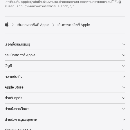
เท่าเทียมกัน Apple มุ่งมั่นที่จะร่วมงานและอำนวยความสะดวกตามความเหมาะสมให้กับผู้
l
สมัครที่มีความทุพพลภาพทางร่างกายและสติปัญญา
e
F
o
o

เส้นทางอาชีพที่ Apple
เส้นทางอาชีพที่ Apple
t
A
e
p
r
p
l
เลือกซื้อและเรียนรู้
e
กระเป๋าสตางค์ Apple
บัญชี
ความบันเทิง
Apple Store
สำหรับธุรกิจ
สำหรับการศึกษา
สำหรับการดูแลสุขภาพ