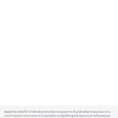
A
p
Apple คือบริษัทที่ว่าจ้างโดยยึดหลักแห่งความเสมอภาค ซึ่งมุ่งส่งเสริมการยอมรับความ
p
แตกต่างและความหลากหลาย ด้วยเหตุนี้เราจะปฏิบัติกับผู้สมัครทุกคนอย่างเป็นธรรมและ