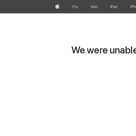
Apple
ร้าน
Mac
iPad
iP
We were unable 