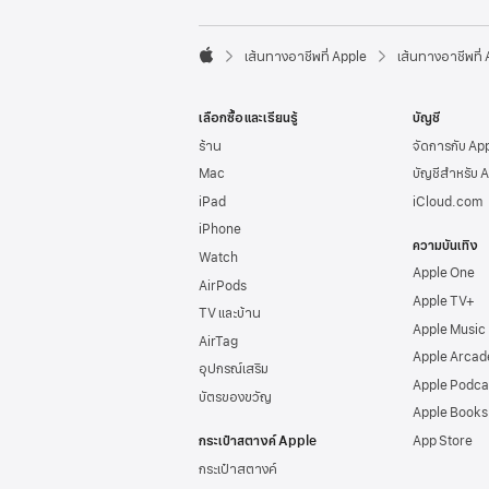
l
e
F

o
เส้นทางอาชีพที่ Apple
เส้นทางอาชีพที่
A
o
p
t
p
e
เลือกซื้อและเรียนรู้
บัญชี
l
r
e
ร้าน
จัดการกับ Ap
Mac
บัญชีสำหรับ 
iPad
iCloud.com
iPhone
ความบันเทิง
Watch
Apple One
AirPods
Apple TV+
TV และบ้าน
Apple Music
AirTag
Apple Arcad
อุปกรณ์เสริม
Apple Podca
บัตรของขวัญ
Apple Books
กระเป๋าสตางค์ Apple
App Store
กระเป๋าสตางค์