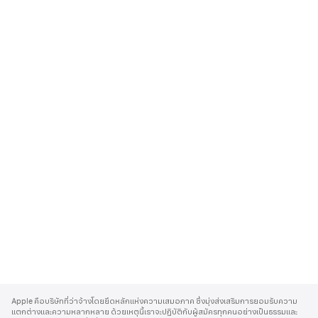
A
p
Apple คือบริษัทที่ว่าจ้างโดยยึดหลักแห่งความเสมอภาค ซึ่งมุ่งส่งเสริมการยอมรับความ
p
แตกต่างและความหลากหลาย ด้วยเหตุนี้เราจะปฏิบัติกับผู้สมัครทุกคนอย่างเป็นธรรมและ