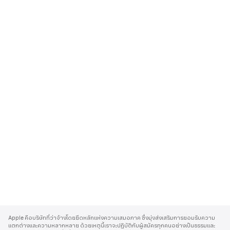
A
p
Apple คือบริษัทที่ว่าจ้างโดยยึดหลักแห่งความเสมอภาค ซึ่งมุ่งส่งเสริมการยอมรับความ
p
แตกต่างและความหลากหลาย ด้วยเหตุนี้เราจะปฏิบัติกับผู้สมัครทุกคนอย่างเป็นธรรมและ