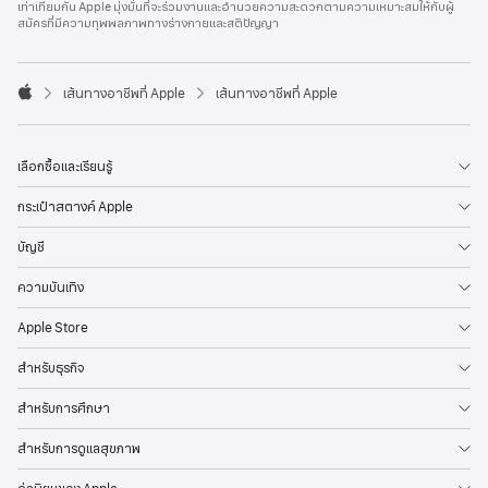
เท่าเทียมกัน Apple มุ่งมั่นที่จะร่วมงานและอำนวยความสะดวกตามความเหมาะสมให้กับผู้
l
สมัครที่มีความทุพพลภาพทางร่างกายและสติปัญญา
e
F
o
o

เส้นทางอาชีพที่ Apple
เส้นทางอาชีพที่ Apple
t
A
e
p
r
p
l
เลือกซื้อและเรียนรู้
e
กระเป๋าสตางค์ Apple
บัญชี
ความบันเทิง
Apple Store
สำหรับธุรกิจ
สำหรับการศึกษา
สำหรับการดูแลสุขภาพ