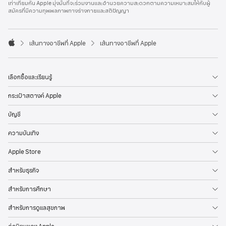
เท่าเทียมกัน Apple มุ่งมั่นที่จะร่วมงานและอำนวยความสะดวกตามความเหมาะสมให้กับผู้
l
สมัครที่มีความทุพพลภาพทางร่างกายและสติปัญญา
e
F
o
o

เส้นทางอาชีพที่ Apple
เส้นทางอาชีพที่ Apple
t
A
e
p
r
p
l
เลือกซื้อและเรียนรู้
e
กระเป๋าสตางค์ Apple
บัญชี
ความบันเทิง
Apple Store
สำหรับธุรกิจ
สำหรับการศึกษา
สำหรับการดูแลสุขภาพ