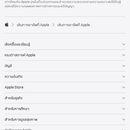
เท่าเทียมกัน Apple มุ่งมั่นที่จะร่วมงานและอำนวยความสะดวกตามความเหมาะสมให้กับผู้
l
สมัครที่มีความทุพพลภาพทางร่างกายและสติปัญญา
e
F
o
o

เส้นทางอาชีพที่ Apple
เส้นทางอาชีพที่ Apple
t
A
e
p
r
p
l
เลือกซื้อและเรียนรู้
e
กระเป๋าสตางค์ Apple
บัญชี
ความบันเทิง
Apple Store
สำหรับธุรกิจ
สำหรับการศึกษา
สำหรับการดูแลสุขภาพ