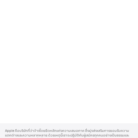
A
p
Apple คือบริษัทที่ว่าจ้างโดยยึดหลักแห่งความเสมอภาค ซึ่งมุ่งส่งเสริมการยอมรับความ
p
แตกต่างและความหลากหลาย ด้วยเหตุนี้เราจะปฏิบัติกับผู้สมัครทุกคนอย่างเป็นธรรมและ