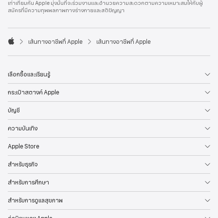
เท่าเทียมกัน Apple มุ่งมั่นที่จะร่วมงานและอำนวยความสะดวกตามความเหมาะสมให้กับผู้
l
สมัครที่มีความทุพพลภาพทางร่างกายและสติปัญญา
e
F
o
o

เส้นทางอาชีพที่ Apple
เส้นทางอาชีพที่ Apple
t
A
e
p
r
p
l
เลือกซื้อและเรียนรู้
e
กระเป๋าสตางค์ Apple
บัญชี
ความบันเทิง
Apple Store
สำหรับธุรกิจ
สำหรับการศึกษา
สำหรับการดูแลสุขภาพ