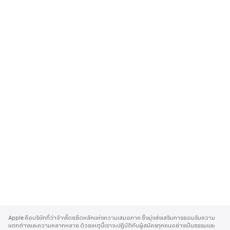
A
p
Apple คือบริษัทที่ว่าจ้างโดยยึดหลักแห่งความเสมอภาค ซึ่งมุ่งส่งเสริมการยอมรับความ
p
แตกต่างและความหลากหลาย ด้วยเหตุนี้เราจะปฏิบัติกับผู้สมัครทุกคนอย่างเป็นธรรมและ