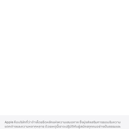
A
p
Apple คือบริษัทที่ว่าจ้างโดยยึดหลักแห่งความเสมอภาค ซึ่งมุ่งส่งเสริมการยอมรับความ
p
แตกต่างและความหลากหลาย ด้วยเหตุนี้เราจะปฏิบัติกับผู้สมัครทุกคนอย่างเป็นธรรมและ