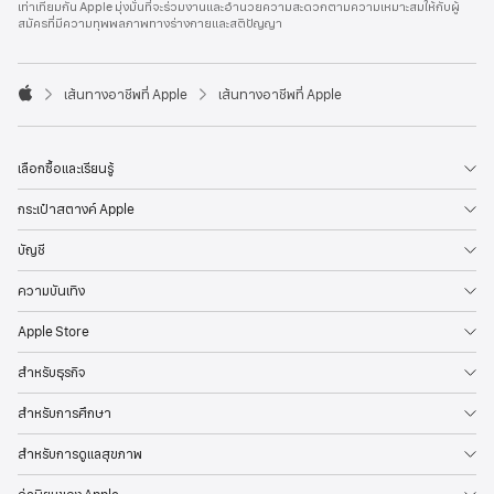
เท่าเทียมกัน Apple มุ่งมั่นที่จะร่วมงานและอำนวยความสะดวกตามความเหมาะสมให้กับผู้
l
สมัครที่มีความทุพพลภาพทางร่างกายและสติปัญญา
e
F
o
o

เส้นทางอาชีพที่ Apple
เส้นทางอาชีพที่ Apple
t
A
e
p
r
p
l
เลือกซื้อและเรียนรู้
e
กระเป๋าสตางค์ Apple
บัญชี
ความบันเทิง
Apple Store
สำหรับธุรกิจ
สำหรับการศึกษา
สำหรับการดูแลสุขภาพ