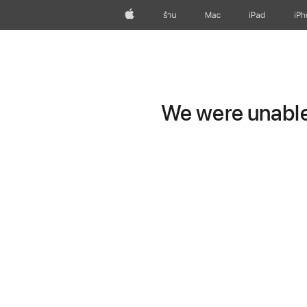
Apple
ร้าน
Mac
iPad
iP
We were unable 