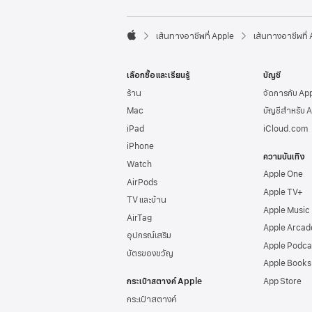
l
e
F

o
เส้นทางอาชีพที่ Apple
เส้นทางอาชีพที่
A
o
p
t
p
e
เลือกซื้อและเรียนรู้
บัญชี
l
r
e
ร้าน
จัดการกับ Ap
Mac
บัญชีสำหรับ 
iPad
iCloud.com
iPhone
ความบันเทิง
Watch
Apple One
AirPods
Apple TV+
TV และบ้าน
Apple Music
AirTag
Apple Arcad
อุปกรณ์เสริม
Apple Podca
บัตรของขวัญ
Apple Books
กระเป๋าสตางค์ Apple
App Store
กระเป๋าสตางค์