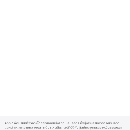
A
p
Apple คือบริษัทที่ว่าจ้างโดยยึดหลักแห่งความเสมอภาค ซึ่งมุ่งส่งเสริมการยอมรับความ
p
แตกต่างและความหลากหลาย ด้วยเหตุนี้เราจะปฏิบัติกับผู้สมัครทุกคนอย่างเป็นธรรมและ