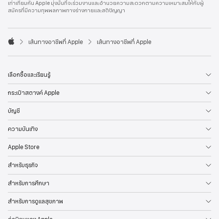
เท่าเทียมกัน Apple มุ่งมั่นที่จะร่วมงานและอำนวยความสะดวกตามความเหมาะสมให้กับผู้
l
สมัครที่มีความทุพพลภาพทางร่างกายและสติปัญญา
e
F
o
o

เส้นทางอาชีพที่ Apple
เส้นทางอาชีพที่ Apple
t
A
e
p
r
p
l
เลือกซื้อและเรียนรู้
e
กระเป๋าสตางค์ Apple
บัญชี
ความบันเทิง
Apple Store
สำหรับธุรกิจ
สำหรับการศึกษา
สำหรับการดูแลสุขภาพ